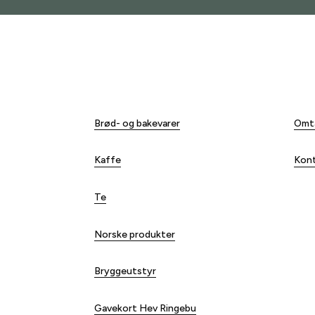
Nettbutikk
O
Brød- og bakevarer
Omt
Kaffe
Kon
Te
Norske produkter
Bryggeutstyr
Gavekort Hev Ringebu