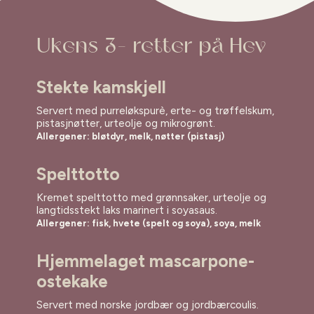
Ukens 3- retter på Hev
Stekte kamskjell
Servert med purreløkspurè, erte- og trøffelskum,
pistasjnøtter, urteolje og mikrogrønt.
Allergener: bløtdyr, melk, nøtter (pistasj)
Spelttotto
Kremet spelttotto med grønnsaker, urteolje og
langtidsstekt laks marinert i soyasaus.
Allergener: fisk, hvete (spelt og soya), soya, melk
Hjemmelaget mascarpone-
ostekake
Servert med norske jordbær og jordbærcoulis.