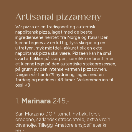
Artisanal pizzameny
Vår pizza er en tradisjonell og autentisk
napolitansk pizza, laget med de beste
ingrediensene hentet fra Norge og Italia! Den
kjennetegnes av en luftig, tykk skorpe og en
ultratynn, myk midtdel- akkurat slik en ekte
napolitansk pizza skal være. Pizzaen kan ha små,
svarte flekker på skorpen, som ikke er brent, men
et kjennetegn på den autentiske stekeprosessen,
på grunn av den intense varmen i pizzaovnen.
Deigen vår har 67% hydrering, lages med en
fordeig og modnes i 48 timer. Velkommen inn til
oss! <3
1.
Marinara
245,-
San Marzano DOP-tomat, hvitløk, fersk
oregano, sørlandsk stracciatella, extra virgin
olivenolje. Tillegg: Amatore ansjosfileter kr.
66,-