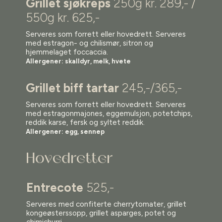
Grillet sjøkreps
250g kr. 289,- /
550g kr. 625,-
Serveres som forrett eller hovedrett. Serveres
med estragon- og chilismør, sitron og
hjemmelaget foccaccia.
Allergener: skalldyr, melk, hvete
Grillet biff tartar
245,-/365,-
Serveres som forrett eller hovedrett. Serveres
med estragonmajones, eggemulsjon, potetchips,
reddik karse, fersk og syltet reddik.
Allergener: egg, sennep
Hovedretter
Entrecote
525,-
Serveres med confiterte cherrytomater, grillet
kongeøsterssopp, grillet asparges, potet og
chimichurri
.