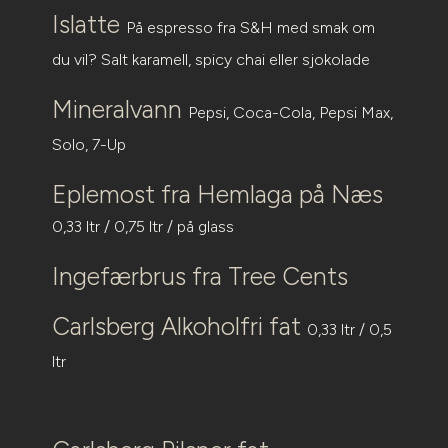
Islatte
På espresso fra S&H med smak om
du vil? Salt karamell, spicy chai eller sjokolade
Mineralvann
Pepsi, Coca-Cola, Pepsi Max,
Solo, 7-Up
Eplemost fra Hemlaga på Næs
0,33 ltr / 0,75 ltr / på glass
Ingefærbrus fra Tree Cents
Carlsberg Alkoholfri fat
0,33 ltr / 0,5
ltr